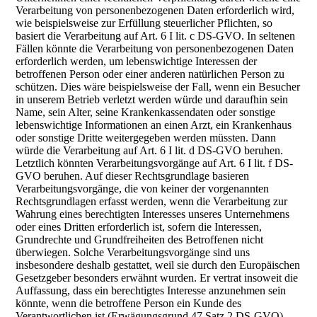
Verarbeitung von personenbezogenen Daten erforderlich wird,
wie beispielsweise zur Erfüllung steuerlicher Pflichten, so
basiert die Verarbeitung auf Art. 6 I lit. c DS-GVO. In seltenen
Fällen könnte die Verarbeitung von personenbezogenen Daten
erforderlich werden, um lebenswichtige Interessen der
betroffenen Person oder einer anderen natürlichen Person zu
schützen. Dies wäre beispielsweise der Fall, wenn ein Besucher
in unserem Betrieb verletzt werden würde und daraufhin sein
Name, sein Alter, seine Krankenkassendaten oder sonstige
lebenswichtige Informationen an einen Arzt, ein Krankenhaus
oder sonstige Dritte weitergegeben werden müssten. Dann
würde die Verarbeitung auf Art. 6 I lit. d DS-GVO beruhen.
Letztlich könnten Verarbeitungsvorgänge auf Art. 6 I lit. f DS-
GVO beruhen. Auf dieser Rechtsgrundlage basieren
Verarbeitungsvorgänge, die von keiner der vorgenannten
Rechtsgrundlagen erfasst werden, wenn die Verarbeitung zur
Wahrung eines berechtigten Interesses unseres Unternehmens
oder eines Dritten erforderlich ist, sofern die Interessen,
Grundrechte und Grundfreiheiten des Betroffenen nicht
überwiegen. Solche Verarbeitungsvorgänge sind uns
insbesondere deshalb gestattet, weil sie durch den Europäischen
Gesetzgeber besonders erwähnt wurden. Er vertrat insoweit die
Auffassung, dass ein berechtigtes Interesse anzunehmen sein
könnte, wenn die betroffene Person ein Kunde des
Verantwortlichen ist (Erwägungsgrund 47 Satz 2 DS-GVO).